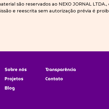
 material são reservados ao NEXO JORNAL LTDA., 
issão e reescrita sem autorização prévia é proib
Sobre nós
Transparência
Projetos
Contato
Blog