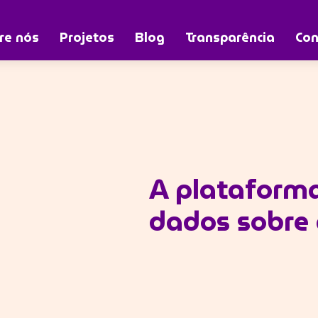
re nós
Projetos
Blog
Transparência
Con
jovem no Brasil
A plataform
dados sobre