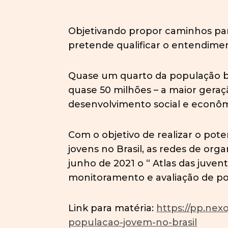
Objetivando propor caminhos para
pretende qualificar o entendiment
Quase um quarto da população br
quase 50 milhões – a maior geraçã
desenvolvimento social e econômi
Com o objetivo de realizar o pote
jovens no Brasil, as redes de or
junho de 2021 o “ Atlas das juve
monitoramento e avaliação de polít
Link para matéria:
https://pp.nex
populacao-jovem-no-brasil