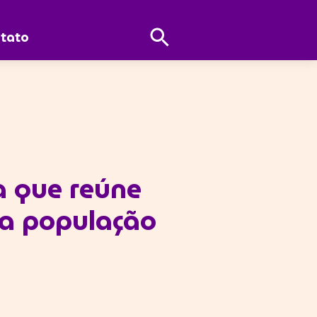
Abrir
tato
Pesquisa
a que reúne
 a população