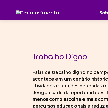
Ir
Sob
Início
»
Trabalho Digno
Em
para
movimento
o
conteúdo
Trabalho Digno
Falar de trabalho digno no camp
acontece em um cenário histori
atividades e funções ocupadas ma
desigualdade de oportunidades. P
menos como escolha e mais como ur
percursos educacionais e reduz a