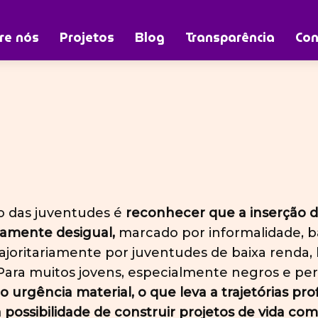
re nós
Projetos
Blog
Transparência
Con
o das juventudes é
reconhecer que a inserção 
camente desigual,
marcado por informalidade, ba
joritariamente por juventudes de baixa renda, 
ara muitos jovens, especialmente negros e peri
gência material, o que leva a trajetórias profi
 possibilidade de construir projetos de vida c