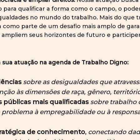
ocracia e ampliar direitos.
Nossa atuação busca 
o para qualificar a forma como o campo, o poder
gualdades no mundo do trabalho. Mais do que t
 como parte de um desafio mais amplo de garan
ampliem seus horizontes de futuro e participe
sua atuação na agenda de Trabalho Digno:
dências
sobre as desigualdades que atravessa
ão às dimensões de raça, gênero, território
s públicas mais qualificadas
sobre trabalho 
 problema à empregabilidade ou à responsab
tratégica de conhecimento
,
conectando dado