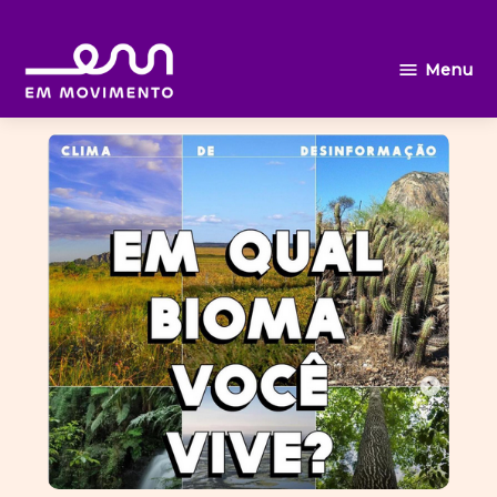
Ir
Menu
Em
para
movimento
o
conteúdo