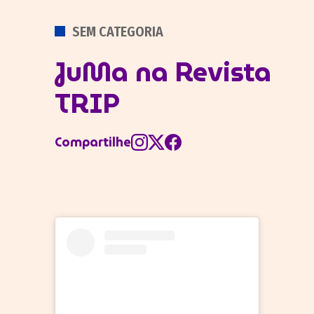
POSTADO
SEM CATEGORIA
EM
JuMa na Revista
TRIP
Compartilhe