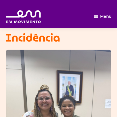
Ir
Menu
Em
para
movimento
o
Incidência
conteúdo