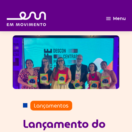
Ir
Menu
Em
para
movimento
o
conteúdo
POSTADO
Lançamentos
EM
Lançamento do