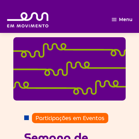
Ir
Menu
Em
para
movimento
o
conteúdo
POSTADO
Participações em Eventos
EM
Semana de