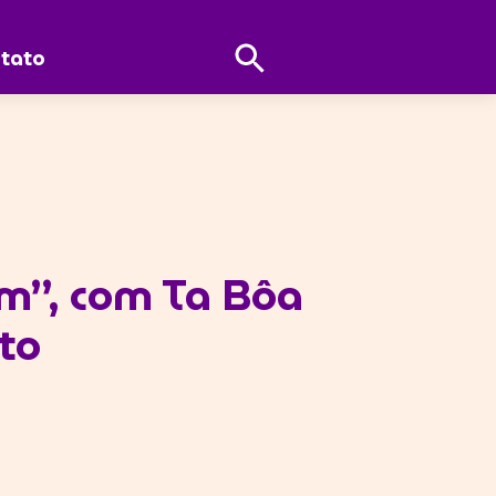
Abrir
tato
Pesquisa
em”, com Ta Bôa
to