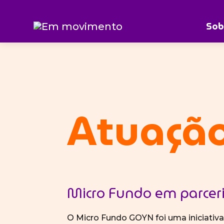
Ir
Sob
Início
»
Atuação em Rede
Em
para
movimento
o
conteúdo
Atuaçã
Micro Fundo em parce
O Micro Fundo GOYN foi uma iniciativa 