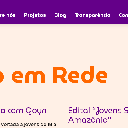
re nós
Projetos
Blog
Transparência
Con
o em Rede
ria com Goyn
Edital “Jovens
Amazônia”
voltada a jovens de 18 a