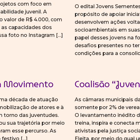
rojetos com foco em
O edital Jovens Semente
bilidade juvenil. A
propósito de apoiar inici
o valor de R$ 4.000, com
desenvolvem ações volta
u as capacidades dos
socioambientais em suas 
essa foto no Instagram […]
papel desses jovens na f
desafios presentes no te
condições para a consoli
Em Movimento
Coalisão “Juven
uma década de atuação
As câmaras municipais das
mobilização de atores e à
somente por 2% de verea
m torno das juventudes.
O levantamento inédito da
ou sua trajetória por meio
treina, inspira e conecta 
ram esse percurso. As
ativistas pela justiça soc
festivo […]
Eleita, por meio do qual 