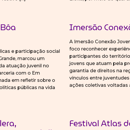
a Bôa
Imersão Conex
A Imersão Conexão Jovem
foco reconhecer experiên
icas e participação social
participantes do territóri
 Grande, marcou um
jovens que atuam pela pr
a atuação juvenil no
garantia de direitos na r
parceria com o Em
vínculos entre juventudes
da em refletir sobre o
ações coletivas voltadas
líticas públicas na vida
era,
Festival Atlas 